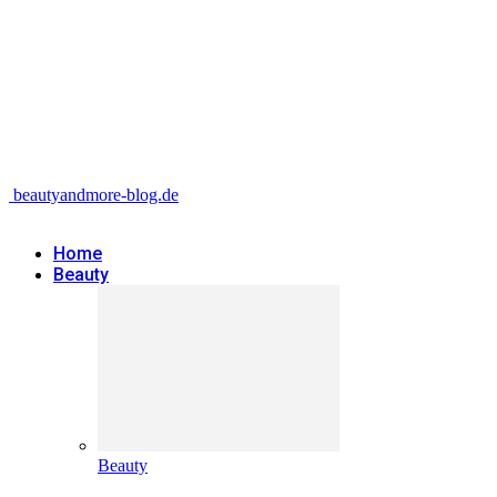
beautyandmore-blog.de
Home
Beauty
Beauty