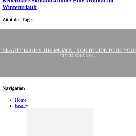
Beheizbare Skihandschuhe: Eine Wohltat im
Winterurlaub
Zitat des Tages
“BEAUTY BEGINS THE MOMENT YOU DECIDE TO BE YOUR
COCO CHANEL
Navigation
Home
Beauty