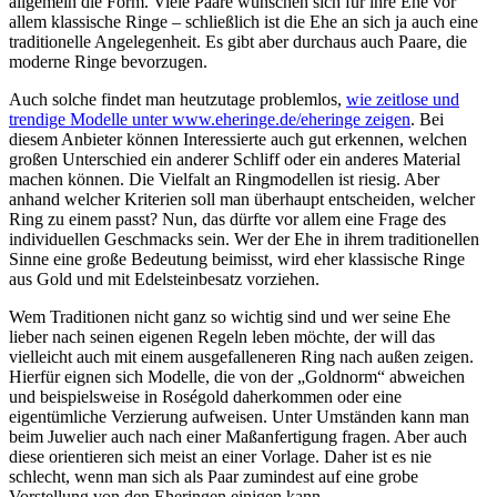
allgemein die Form. Viele Paare wünschen sich für ihre Ehe vor
allem klassische Ringe – schließlich ist die Ehe an sich ja auch eine
traditionelle Angelegenheit. Es gibt aber durchaus auch Paare, die
moderne Ringe bevorzugen.
Auch solche findet man heutzutage problemlos,
wie zeitlose und
trendige Modelle unter www.eheringe.de/eheringe zeigen
. Bei
diesem Anbieter können Interessierte auch gut erkennen, welchen
großen Unterschied ein anderer Schliff oder ein anderes Material
machen können. Die Vielfalt an Ringmodellen ist riesig. Aber
anhand welcher Kriterien soll man überhaupt entscheiden, welcher
Ring zu einem passt? Nun, das dürfte vor allem eine Frage des
individuellen Geschmacks sein. Wer der Ehe in ihrem traditionellen
Sinne eine große Bedeutung beimisst, wird eher klassische Ringe
aus Gold und mit Edelsteinbesatz vorziehen.
Wem Traditionen nicht ganz so wichtig sind und wer seine Ehe
lieber nach seinen eigenen Regeln leben möchte, der will das
vielleicht auch mit einem ausgefalleneren Ring nach außen zeigen.
Hierfür eignen sich Modelle, die von der „Goldnorm“ abweichen
und beispielsweise in Roségold daherkommen oder eine
eigentümliche Verzierung aufweisen. Unter Umständen kann man
beim Juwelier auch nach einer Maßanfertigung fragen. Aber auch
diese orientieren sich meist an einer Vorlage. Daher ist es nie
schlecht, wenn man sich als Paar zumindest auf eine grobe
Vorstellung von den Eheringen einigen kann.